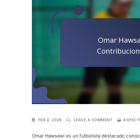
ON
FEB 4, 2026
LEAVE A COMMENT
ASPECT
OMAR
HAWSAWI:
Omar Hawsawi es un futbolista destacado conoc
PARTIDOS