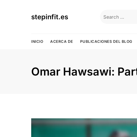
Skip
to
Search
stepinfit.es
content
for:
INICIO
ACERCA DE
PUBLICACIONES DEL BLOG
Omar Hawsawi: Parti