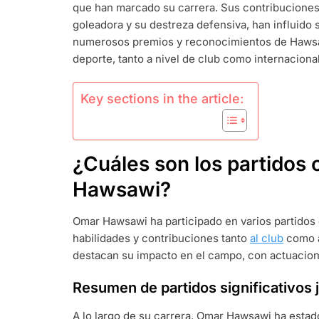
que han marcado su carrera. Sus contribuciones 
CLAVE,
CONTRIBUCI
goleadora y su destreza defensiva, han influido 
AL
numerosos premios y reconocimientos de Hawsaw
CLUB,
deporte, tanto a nivel de club como internacional
PREMIOS
Key sections in the article:
¿Cuáles son los partidos 
Hawsawi?
Omar Hawsawi ha participado en varios partidos 
habilidades y contribuciones tanto
al club
como a
destacan su impacto en el campo, con actuacio
Resumen de partidos significativos
A lo largo de su carrera, Omar Hawsawi ha estad